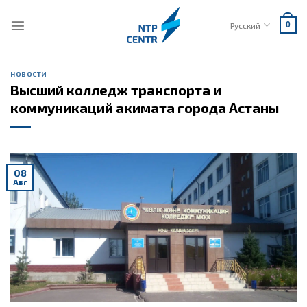
Skip
to
Русский
0
content
НОВОСТИ
Высший колледж транспорта и
коммуникаций акимата города Астаны
08
Авг