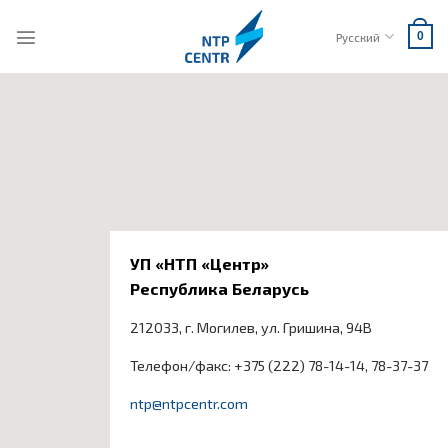
Skip
to
Русский
0
content
УП «НТП «Центр»
Республика Беларусь
212033, г. Могилев, ул. Гришина, 94В
Телефон/факс: +375 (222) 78-14-14, 78-37-37
ntp@ntpcentr.com