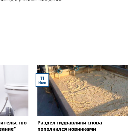
11
Июн
оительство
Раздел гидравлики снова
вание”
пополнился новинками