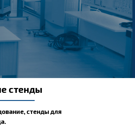
ые стенды
ование, стенды для
а.