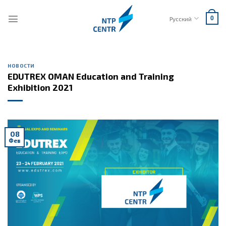
Skip
to
Русский
0
content
НОВОСТИ
EDUTREX OMAN Education and Training
Exhibition 2021
08
Фев