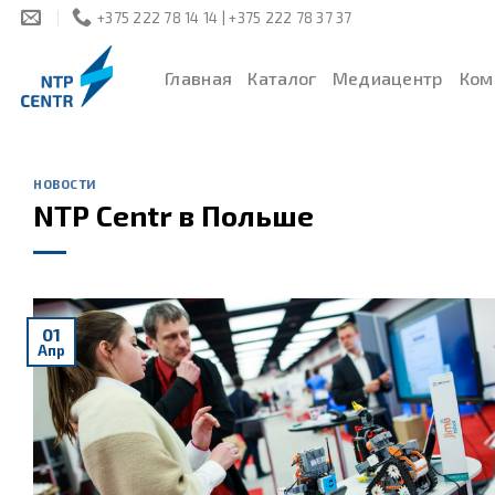
Skip
+375 222 78 14 14 | +375 222 78 37 37
to
content
Главная
Каталог
Медиацентр
Ком
НОВОСТИ
NTP Centr в Польше
01
Апр