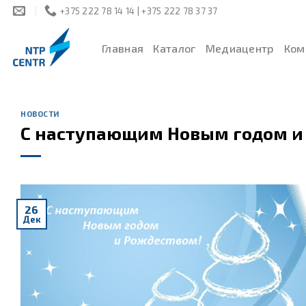
Skip
+375 222 78 14 14 | +375 222 78 37 37
to
content
Главная
Каталог
Медиацентр
Ком
НОВОСТИ
С наступающим Новым годом и
26
Дек