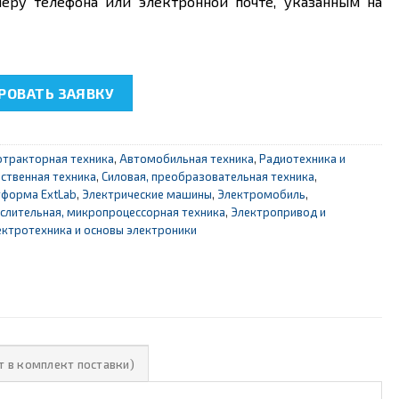
еру телефона или электронной почте, указанным на
сальная расширяемая платформа ExtLab
ОВАТЬ ЗАЯВКУ
отракторная техника
,
Автомобильная техника
,
Радиотехника и
ственная техника
,
Силовая, преобразовательная техника
,
тформа ExtLab
,
Электрические машины
,
Электромобиль
,
ислительная, микропроцессорная техника
,
Электропривод и
ектротехника и основы электроники
т в комплект поставки)