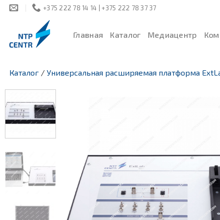
Skip
+375 222 78 14 14 | +375 222 78 37 37
to
content
Главная
Каталог
Медиацентр
Ком
Каталог
/
Универсальная расширяемая платформа ExtL