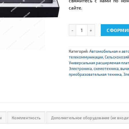
свяжитесь с нами по ном
сайте.
Количество товара Универ
СФОРМИР
Категорий:
Автомобильная и авт
телекоммуникации
,
Сельскохозяй
Универсальная расширяемая пла
Электроника, схемотехника, выч
преобразовательная техника
,
Эл
и
Комплектность
Дополнительное оборудование (не входи