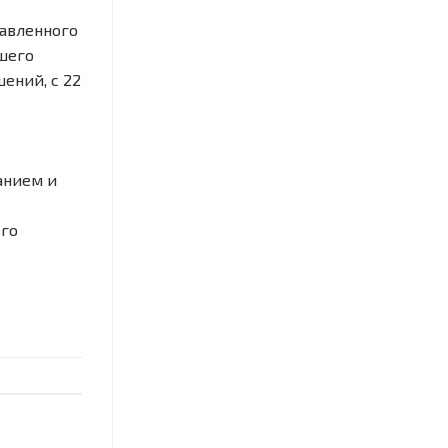
тавленного
йшего
ений, с 22
анием и
х
его