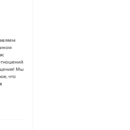
равляем
ником
ас
отношений
бщения! Мы
ое, что
в