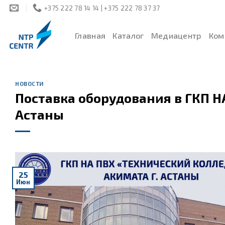
Skip
+375 222 78 14 14 | +375 222 78 37 37
to
content
Главная
Каталог
Медиацентр
Ком
НОВОСТИ
Поставка оборудования в ГКП Н
Астаны
25
Июн