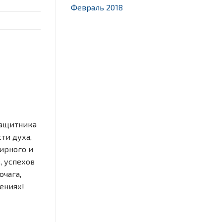
Февраль 2018
защитника
ти духа,
мирного и
, успехов
очага,
ениях!