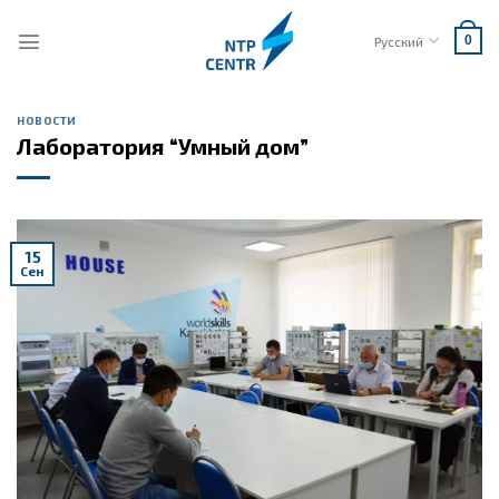
Skip
to
Русский
0
content
НОВОСТИ
Лаборатория “Умный дом”
15
Сен