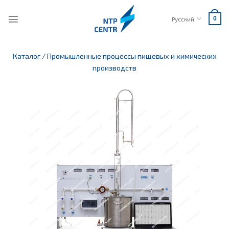
Skip
to
Русский
0
content
Каталог
/
Промышленные процессы пищевых и химических
производств