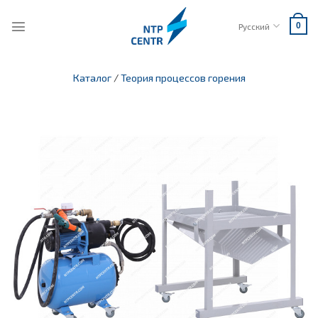
Skip
to
Русский
0
content
Каталог
/
Теория процессов горения