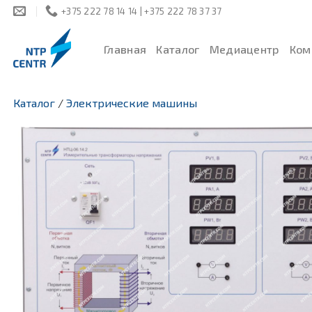
Skip
+375 222 78 14 14 | +375 222 78 37 37
to
content
Главная
Каталог
Медиацентр
Ком
Каталог
/
Электрические машины