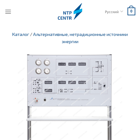
Skip
to
Русский
0
content
Каталог
/
Альтернативные, нетрадиционные источники
энергии