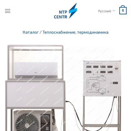
Skip
to
Русский
0
content
Каталог
/
Теплоснабжение, термодинамика