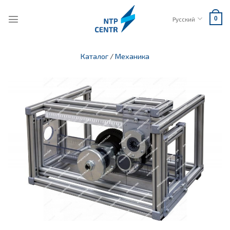
Skip
to
Русский
0
content
Каталог
/
Механика