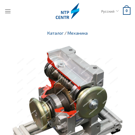
Skip
to
Русский
0
content
Каталог
/
Механика