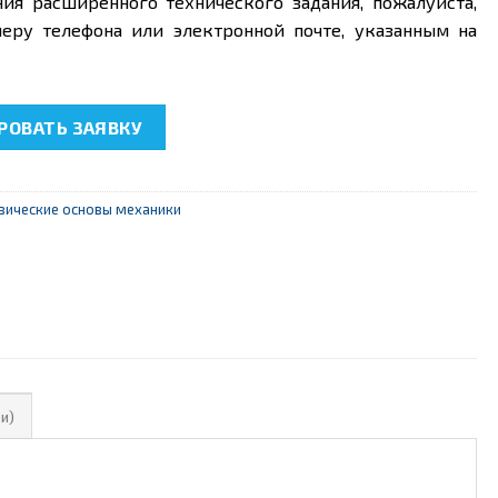
ния расширенного технического задания, пожалуйста,
еру телефона или электронной почте, указанным на
08.9 "Качение тел с разными моментами инерции"
ОВАТЬ ЗАЯВКУ
зические основы механики
и)