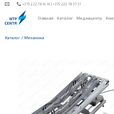
Skip
+375 222 78 14 14 | +375 222 78 37 37
to
content
Главная
Каталог
Медиацентр
Ком
Каталог
/
Механика