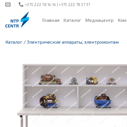
Skip
+375 222 78 14 14 | +375 222 78 37 37
to
content
Главная
Каталог
Медиацентр
Ком
Каталог
/
Электрические аппараты, электромонтаж