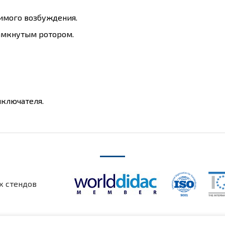
симого возбуждения.
замкнутым ротором.
ключателя.
х стендов