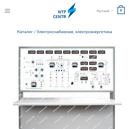
Skip
to
Русский
0
content
Каталог
/
Электроснабжение, электроэнергетика