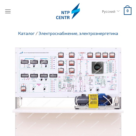
Skip
to
Русский
0
content
Каталог
/
Электроснабжение, электроэнергетика