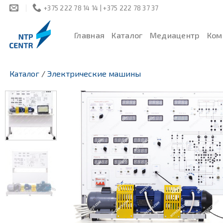
Skip
+375 222 78 14 14 | +375 222 78 37 37
to
content
Главная
Каталог
Медиацентр
Ком
Каталог
/
Электрические машины