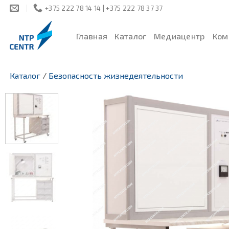
Skip
+375 222 78 14 14 | +375 222 78 37 37
to
content
Главная
Каталог
Медиацентр
Ком
Каталог
/
Безопасность жизнедеятельности