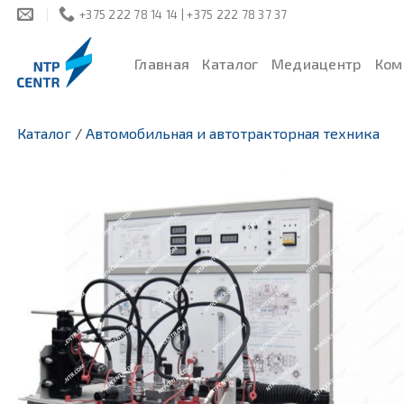
Skip
+375 222 78 14 14 | +375 222 78 37 37
to
content
Главная
Каталог
Медиацентр
Ком
Каталог
/
Автомобильная и автотракторная техника