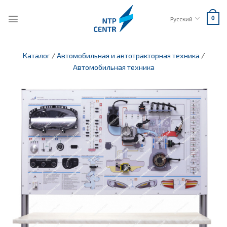
Skip
to
Русский
0
content
Каталог
/
Автомобильная и автотракторная техника
/
Автомобильная техника