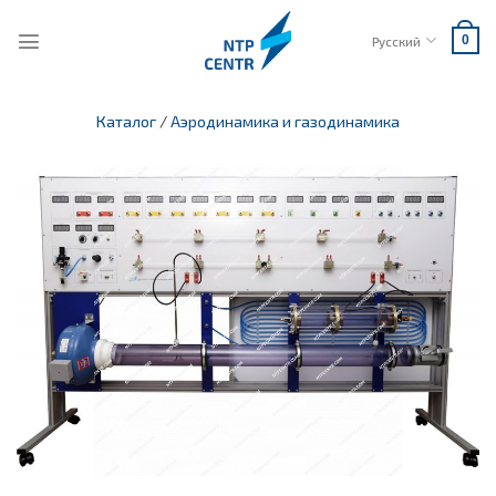
Skip
to
Русский
0
content
Каталог
/
Аэродинамика и газодинамика