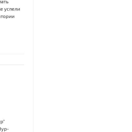
лать
е успели
атории
р”
Нур-