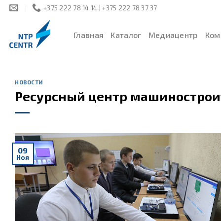
Skip
+375 222 78 14 14 | +375 222 78 37 37
to
content
Главная
Каталог
Медиацентр
Ком
НОВОСТИ
Ресурсный центр машинострои
09
Ноя