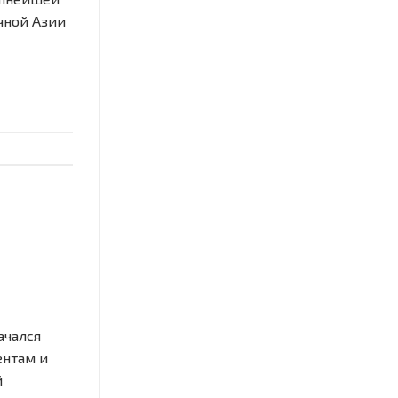
чной Азии
ачался
ентам и
й