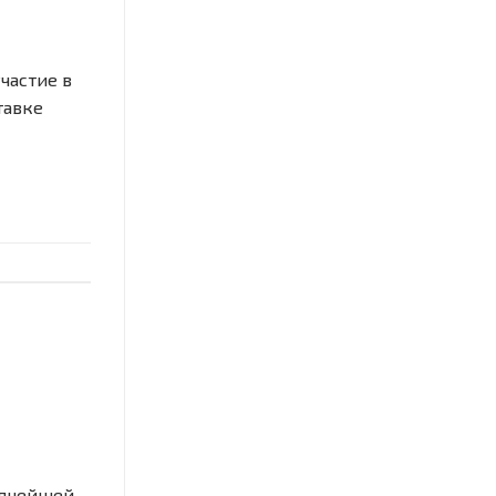
частие в
тавке
рупнейшей