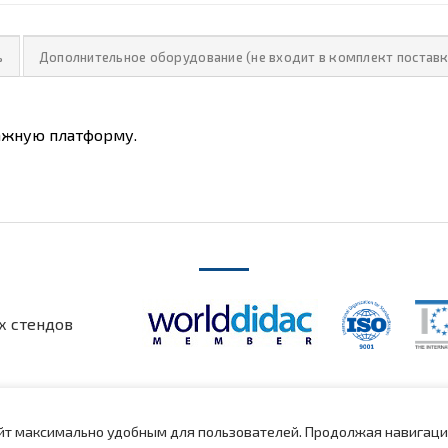
ь
Дополнительное оборудование (не входит в комплект поставк
жную платформу.
х стендов
айт максимально удобным для пользователей.
Продолжая навигацию
я
Рекламные материалы
Обучающие видео
Новые продукты
Л