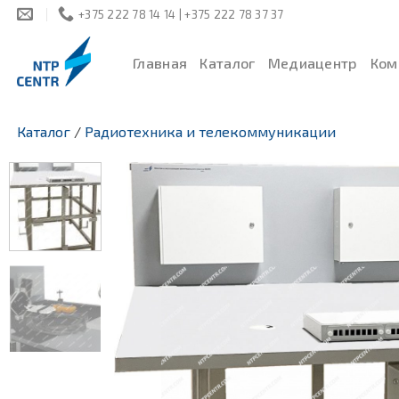
Skip
+375 222 78 14 14 | +375 222 78 37 37
to
content
Главная
Каталог
Медиацентр
Ком
Каталог
/
Радиотехника и телекоммуникации