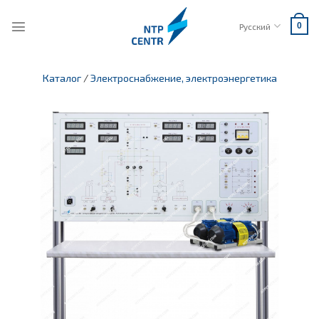
Skip
to
Русский
0
content
Каталог
/
Электроснабжение, электроэнергетика