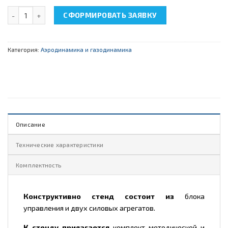
Количество товара НТЦ-19.83 "Исследование центробежных и 
СФОРМИРОВАТЬ ЗАЯВКУ
Категория:
Аэродинамика и газодинамика
Описание
Технические характеристики
Комплектность
Конструктивно стенд состоит из
блока
управления и двух силовых агрегатов.
К стенду прилагается
комплект методической и