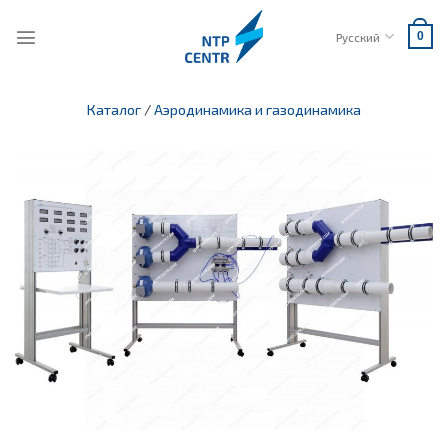
Skip
to
Русский
0
content
Каталог
/
Аэродинамика и газодинамика