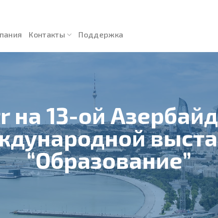
пания
Контакты
Поддержка
r на 13-ой Азерба
ждународной выста
“Образование”