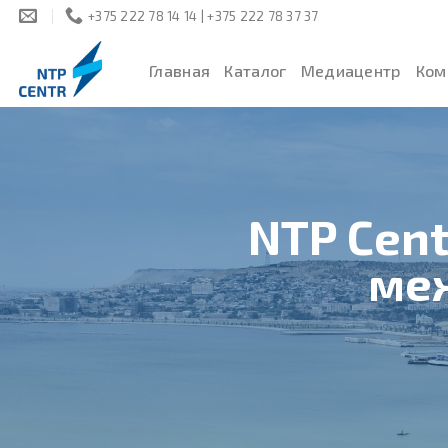
Skip
+375 222 78 14 14 | +375 222 78 37 37
to
content
Главная
Каталог
Медиацентр
Ком
NTP Cent
ме